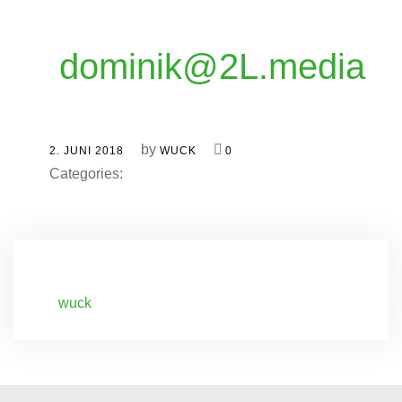
dominik@2L.media
by
2. JUNI 2018
WUCK
0
Categories:
wuck